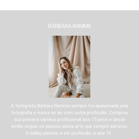
BÁRBARA RAMME
A fotógrafa Bárbara Ramme sempre foi apaixonada pela
fotografia e nunca se viu com outra profissão. Comprou
sua primeira câmera profissional aos 15 anos e desde
então seguiu os passos desta arte que sempre admirou.
O hobby passou a ser profissão, e aos 16...