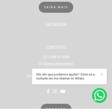
SAIBA MAIS
FACEBOOK
CONTATO
(51) 99875-5998
Enviar mensagem
contato@babiramme.com.br
Olá, em que podemos ajudar? Sinta-se a
✕
Rua Onze de Junho, 1251 - Operário
vontade em me chamar no Whats.
Novo Hamburgo / RS
CONTATO