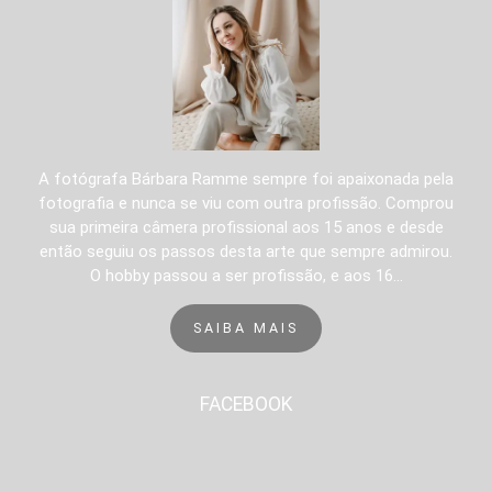
A fotógrafa Bárbara Ramme sempre foi apaixonada pela
fotografia e nunca se viu com outra profissão. Comprou
sua primeira câmera profissional aos 15 anos e desde
então seguiu os passos desta arte que sempre admirou.
O hobby passou a ser profissão, e aos 16...
SAIBA MAIS
FACEBOOK