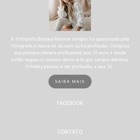
A fotógrafa Bárbara Ramme sempre foi apaixonada pela
fotografia e nunca se viu com outra profissão. Comprou
sua primeira câmera profissional aos 15 anos e desde
então seguiu os passos desta arte que sempre admirou.
O hobby passou a ser profissão, e aos 16...
SAIBA MAIS
FACEBOOK
CONTATO