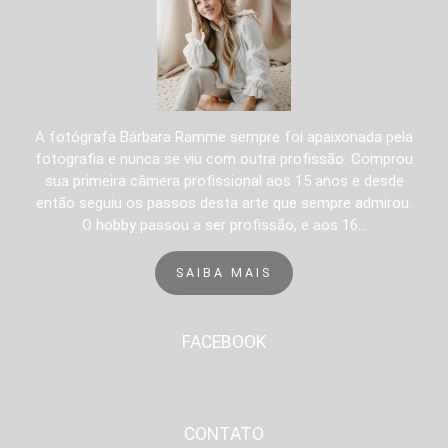
A fotógrafa Bárbara Ramme sempre foi apaixonada pela
fotografia e nunca se viu com outra profissão. Comprou
sua primeira câmera profissional aos 15 anos e desde
então seguiu os passos desta arte que sempre admirou.
O hobby passou a ser profissão, e aos 16...
SAIBA MAIS
FACEBOOK
CONTATO