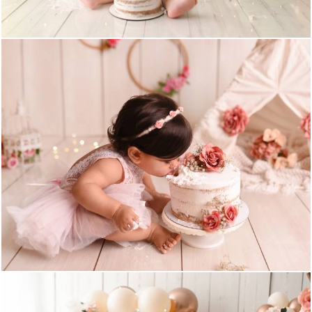
1071
32