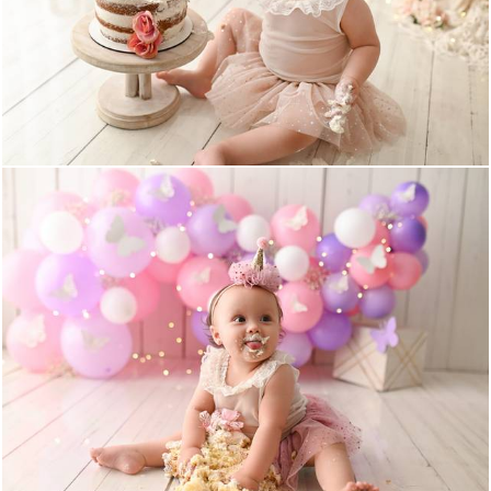
675
0
532
0