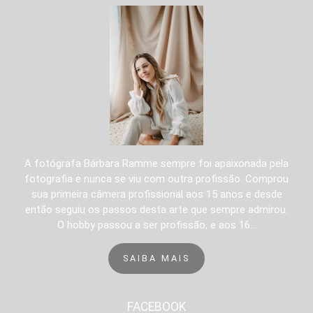
A fotógrafa Bárbara Ramme sempre foi apaixonada pela
fotografia e nunca se viu com outra profissão. Comprou
sua primeira câmera profissional aos 15 anos e desde
então seguiu os passos desta arte que sempre admirou.
O hobby passou a ser profissão, e aos 16...
SAIBA MAIS
FACEBOOK