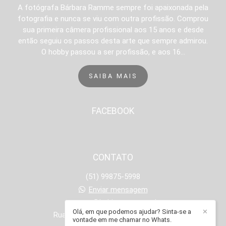
A fotógrafa Bárbara Ramme sempre foi apaixonada pela
fotografia e nunca se viu com outra profissão. Comprou
sua primeira câmera profissional aos 15 anos e desde
então seguiu os passos desta arte que sempre admirou.
O hobby passou a ser profissão, e aos 16...
SAIBA MAIS
FACEBOOK
CONTATO
(51) 99875-5998
Enviar mensagem
contato@babiramme.com.br
Olá, em que podemos ajudar? Sinta-se a
✕
Rua Onze de Junho, 1251 - Operário
vontade em me chamar no Whats.