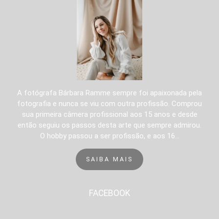
A fotógrafa Bárbara Ramme sempre foi apaixonada pela
fotografia e nunca se viu com outra profissão. Comprou
sua primeira câmera profissional aos 15 anos e desde
então seguiu os passos desta arte que sempre admirou.
O hobby passou a ser profissão, e aos 16...
SAIBA MAIS
FACEBOOK