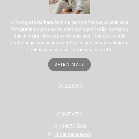
A fotógrafa Bárbara Ramme sempre foi apaixonada pela
fotografia e nunca se viu com outra profissão. Comprou
sua primeira câmera profissional aos 15 anos e desde
então seguiu os passos desta arte que sempre admirou.
O hobby passou a ser profissão, e aos 16...
SAIBA MAIS
FACEBOOK
CONTATO
(51) 99875-5998
Enviar mensagem