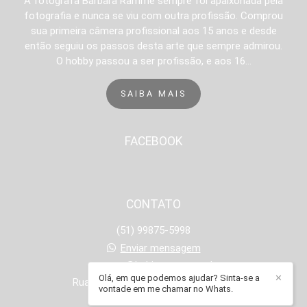
A fotógrafa Bárbara Ramme sempre foi apaixonada pela
fotografia e nunca se viu com outra profissão. Comprou
sua primeira câmera profissional aos 15 anos e desde
então seguiu os passos desta arte que sempre admirou.
O hobby passou a ser profissão, e aos 16...
SAIBA MAIS
FACEBOOK
CONTATO
(51) 99875-5998
Enviar mensagem
contato@babiramme.com.br
Olá, em que podemos ajudar? Sinta-se a
✕
Rua Onze de Junho, 1251 - Operário
vontade em me chamar no Whats.
Novo Hamburgo / RS