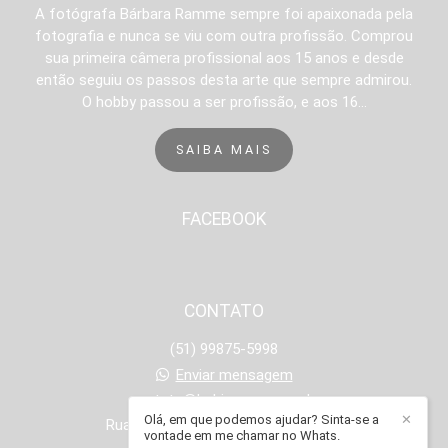
A fotógrafa Bárbara Ramme sempre foi apaixonada pela
fotografia e nunca se viu com outra profissão. Comprou
sua primeira câmera profissional aos 15 anos e desde
então seguiu os passos desta arte que sempre admirou.
O hobby passou a ser profissão, e aos 16...
SAIBA MAIS
FACEBOOK
CONTATO
(51) 99875-5998
Enviar mensagem
contato@babiramme.com.br
Olá, em que podemos ajudar? Sinta-se a
✕
Rua Onze de Junho, 1251 - Operário
vontade em me chamar no Whats.