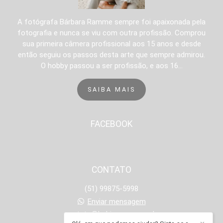
A fotógrafa Bárbara Ramme sempre foi apaixonada pela
fotografia e nunca se viu com outra profissão. Comprou
sua primeira câmera profissional aos 15 anos e desde
então seguiu os passos desta arte que sempre admirou.
O hobby passou a ser profissão, e aos 16...
SAIBA MAIS
FACEBOOK
CONTATO
(51) 99875-5998
Enviar mensagem
contato@babiramme.com.br