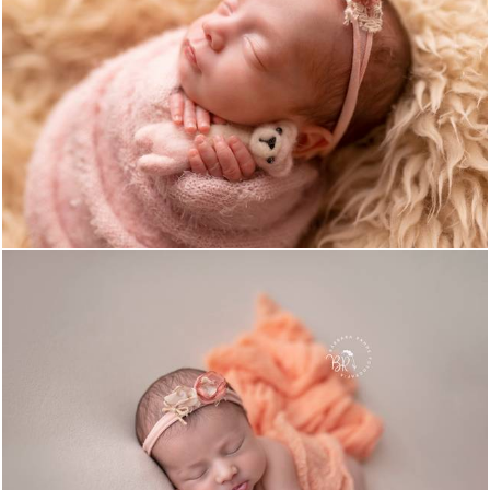
695
0
1388
0