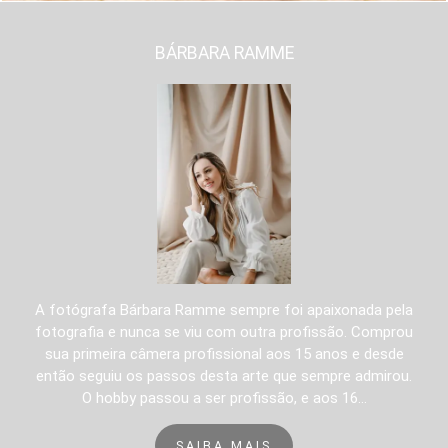
BÁRBARA RAMME
A fotógrafa Bárbara Ramme sempre foi apaixonada pela
fotografia e nunca se viu com outra profissão. Comprou
sua primeira câmera profissional aos 15 anos e desde
então seguiu os passos desta arte que sempre admirou.
O hobby passou a ser profissão, e aos 16...
SAIBA MAIS