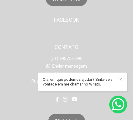
FACEBOOK
CONTATO
(51) 99875-5998
Enviar mensagem
contato@babiramme.com.br
Olá, em que podemos ajudar? Sinta-se a
✕
Rua Onze de Junho, 1251 - Operário
vontade em me chamar no Whats.
Novo Hamburgo / RS
CONTATO