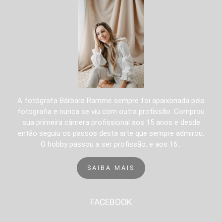
A fotógrafa Bárbara Ramme sempre foi apaixonada pela
fotografia e nunca se viu com outra profissão. Comprou
sua primeira câmera profissional aos 15 anos e desde
então seguiu os passos desta arte que sempre admirou.
O hobby passou a ser profissão, e aos 16...
SAIBA MAIS
FACEBOOK