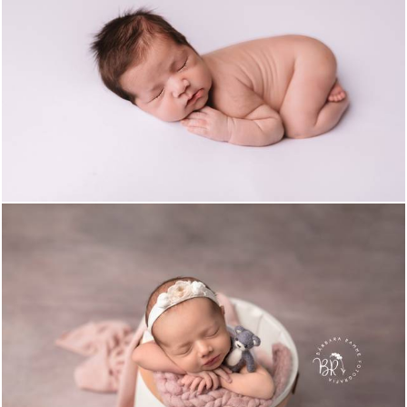
1152
0
1152
10