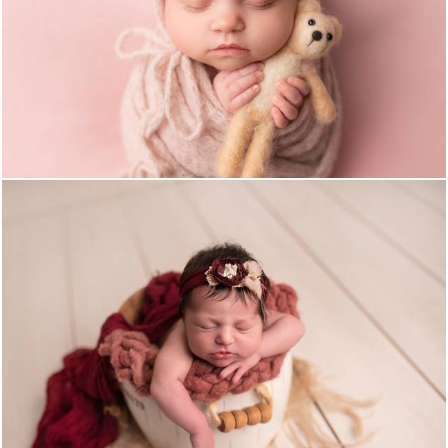
638
0
937
0