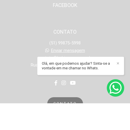
FACEBOOK
CONTATO
(51) 99875-5998
Enviar mensagem
contato@babiramme.com.br
Olá, em que podemos ajudar? Sinta-se a
✕
Rua Onze de Junho, 1251 - Operário
vontade em me chamar no Whats.
Novo Hamburgo / RS
CONTATO
Feito com
Alboom