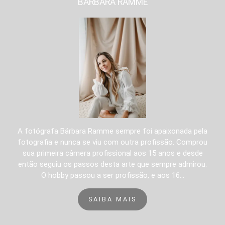
BÁRBARA RAMME
A fotógrafa Bárbara Ramme sempre foi apaixonada pela
fotografia e nunca se viu com outra profissão. Comprou
sua primeira câmera profissional aos 15 anos e desde
então seguiu os passos desta arte que sempre admirou.
O hobby passou a ser profissão, e aos 16...
SAIBA MAIS