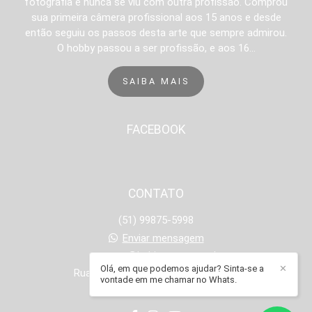
fotografia e nunca se viu com outra profissão. Comprou
sua primeira câmera profissional aos 15 anos e desde
então seguiu os passos desta arte que sempre admirou.
O hobby passou a ser profissão, e aos 16...
SAIBA MAIS
FACEBOOK
CONTATO
(51) 99875-5998
Enviar mensagem
contato@babiramme.com.br
Olá, em que podemos ajudar? Sinta-se a
✕
Rua Onze de Junho, 1251 - Operário
vontade em me chamar no Whats.
Novo Hamburgo / RS