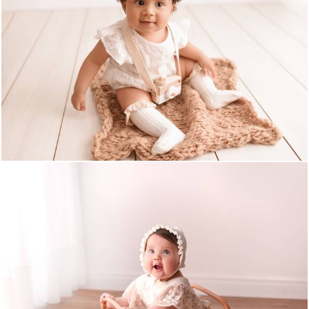
680
0
668
0