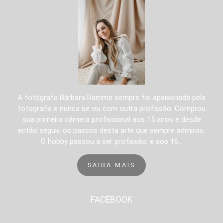
A fotógrafa Bárbara Ramme sempre foi apaixonada pela
fotografia e nunca se viu com outra profissão. Comprou
sua primeira câmera profissional aos 15 anos e desde
então seguiu os passos desta arte que sempre admirou.
O hobby passou a ser profissão, e aos 16...
SAIBA MAIS
FACEBOOK