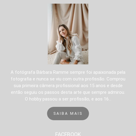
A fotógrafa Bárbara Ramme sempre foi apaixonada pela
fotografia e nunca se viu com outra profissão. Comprou
sua primeira câmera profissional aos 15 anos e desde
então seguiu os passos desta arte que sempre admirou.
O hobby passou a ser profissão, e aos 16...
SAIBA MAIS
FACEBOOK