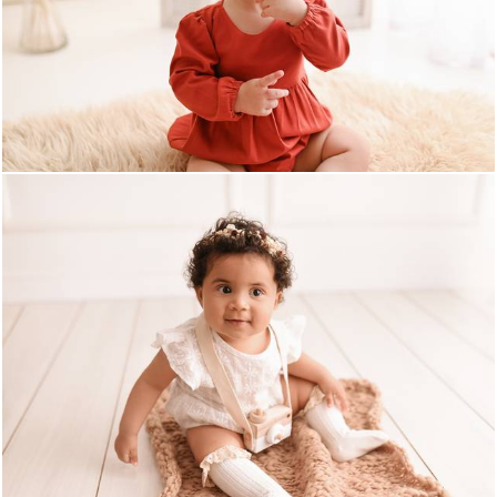
631
0
680
0